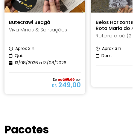
Butecrawl Beagá
Belos Horizonte
Rota Maria do A
Viva Minas & Sensações
Roteiro a pé (2 
Aprox 3 h
Aprox 3 h
Qui.
Dom.
13/08/2026 a 13/08/2026
R$ 295,00
De
por
249,00
R$
Pacotes