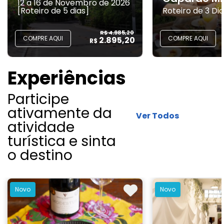
12 a 16 de Novembro de 2026
[Roteiro de 5 dias]
Roteiro de 3 Di
R$ 4.985,20
COMPRE AQUI
COMPRE AQUI
2.895,20
R$
Experiências
Participe
ativamente da
Ver Todos
atividade
turística e sinta
o destino
Novo
Novo