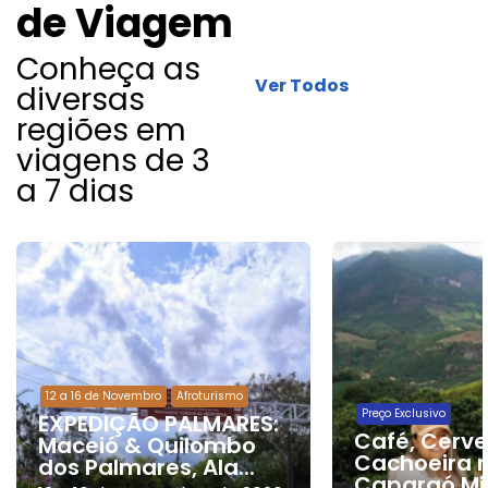
de Viagem
Conheça as
Ver Todos
diversas
regiões em
viagens de 3
a 7 dias
12 a 16 de Novembro
Afroturismo
Preço Exclusivo
EXPEDIÇÃO PALMARES:
Café, Cerve
Maceió & Quilombo
Cachoeira 
dos Palmares, Ala...
Caparaó Mi