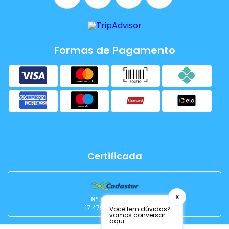
Formas de Pagamento
Certificada
x
Nº do Registro
17.479.081/0001-57
Você tem dúvidas?
vamos conversar
aqui.