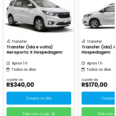
Transfer
Transfer
Transfer (ida e volta)
Transfer (ida) 
Aeroporto X Hospedagem
Hospedagem
Aprox 1 h
Aprox 1 h
Todos os dias
Todos os dias
a partir de
a partir de
R$
340,00
R$
170,00
Compre no Site
Compre n
Fale com a Loja
Fale com a