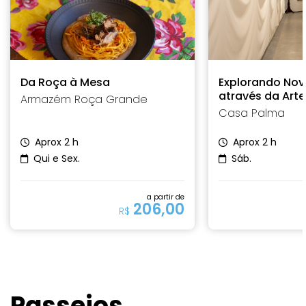
Da Roça à Mesa
Explorando Nov
através da Arte
Armazém Roça Grande
Casa Palma
Aprox 2 h
Aprox 2 h
Qui e Sex.
Sáb.
a partir de
206,00
R$
Passeios